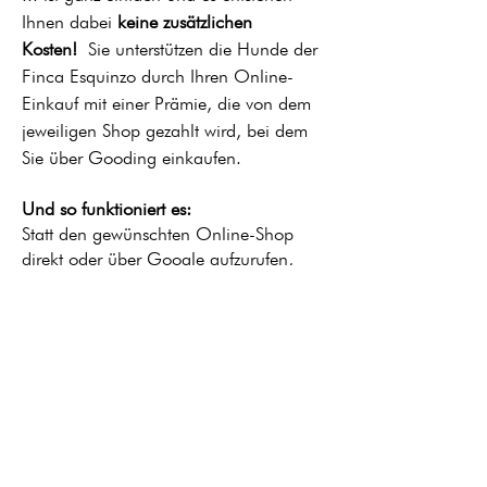
Ihnen dabei
keine zusätzlichen
Kosten!
Sie unterstützen die Hunde der
Finca Esquinzo durch Ihren Online-
Einkauf mit einer Prämie, die von dem
jeweiligen Shop gezahlt wird, bei dem
Sie über Gooding einkaufen.
Und so funktioniert es:
Statt den gewünschten Online-Shop
direkt oder über Google aufzurufen,
klicken Sie auf
weiter >
, wählen
Ihren Shop aus und kaufen ein. (Für
spätere Käufe können Sie sich den
entsprechenden Browserlink auch in
Ihrer "Favoritenliste" abspeichern).
Die Prämie gelangt so automatisch auf
das Konto der Dr.-Thomas-Herold-
Stiftung und kommt vor Ort den