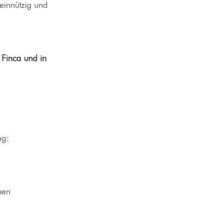
einnützig und
 Finca und in
ng:
hen