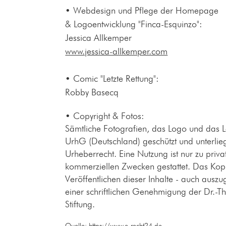
•
Webdesign und Pflege der Homepage
& Logoentwicklung "Finca-Esquinzo":
Jessica Allkemper
www.jessica-allkemper.com
• Comic "Letzte Rettung":
Robby Basecq
•
Copyright & Fotos
:
Sämtliche Fotografien, das Logo und das L
UrhG (Deutschland) geschützt und unterli
Urheberrecht. Eine Nutzung ist nur zu privat
kommerziellen Zwecken ge
stattet. Das Ko
Veröffentlichen dieser Inhalte - auch auszu
einer schriftlichen Genehmigung der Dr
.
-
T
Stiftung
.
Quelle:
https://www.e-recht24.de