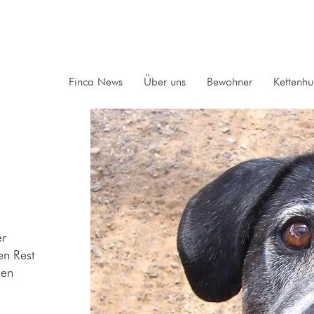
Finca News
Über uns
Bewohner
Kettenh
er
en Rest
den