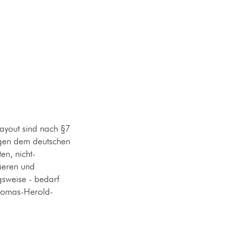
ayout sind nach §7
egen dem deutschen
en, nicht-
pieren und
gsweise - bedarf
homas-Herold-