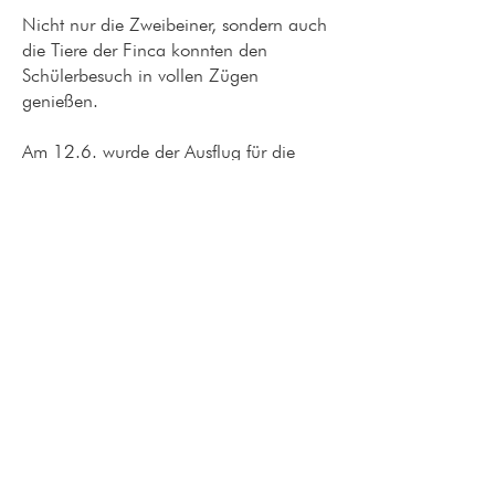
Nicht nur die Zweibeiner, sondern auch
die Tiere der Finca konnten den
Schülerbesuch in vollen Zügen
genießen.
Am 12.6. wurde der Ausflug für die
zweite Hälfte der Schülerinnen und
Schüler der zweiten Klasse der
Oberschule aus dem Ort Grand Tarajal
wiederholt.