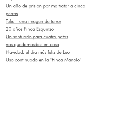
Un año de
prisión por maltratar a cinco
perros
Tefia - una imagen de terror
20 años Finca Esquinzo
Un santuario para cuatro patas
nos quedamos
ib
es en casa
Navidad: el día más feliz de Leo
Uso continuado en la "Finca Manolo"
jacqueline y caro
- totalmente
operacional
Operación de rescate en la "Finca
Manolo"
finca insert
en el sur de la isla
Carina y Jaqueline "tiran" la finca
Visita de estudiantes a Finca Esquinzo