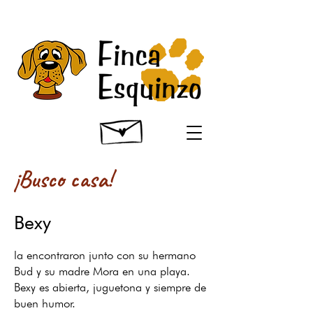
¡Busco casa!
Bexy
la encontraron junto con su hermano
Bud y su madre Mora en una playa.
Bexy es abierta, juguetona y siempre de
buen humor.